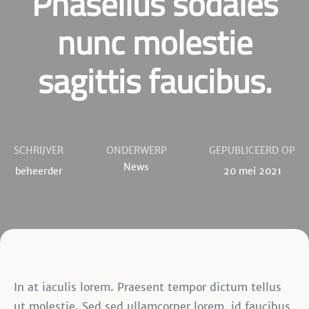
Phasellus sodales
nunc molestie
sagittis faucibus.
SCHRIJVER
ONDERWERP
GEPUBLICEERD OP
News
beheerder
20 mei 2021
In at iaculis lorem. Praesent tempor dictum tellus
ut molestie. Sed sed ullamcorper lorem, id faucibus