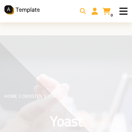
0
HOME
DIENSTEN
YOAST
Yoast