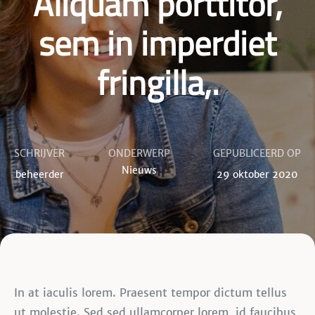
Aliquam porttitor,
sem in imperdiet
fringilla,.
SCHRIJVER
ONDERWERP
GEPUBLICEERD OP
Nieuws
beheerder
29 oktober 2020
In at iaculis lorem. Praesent tempor dictum tellus
ut molestie. Sed sed ullamcorper lorem, id faucibus