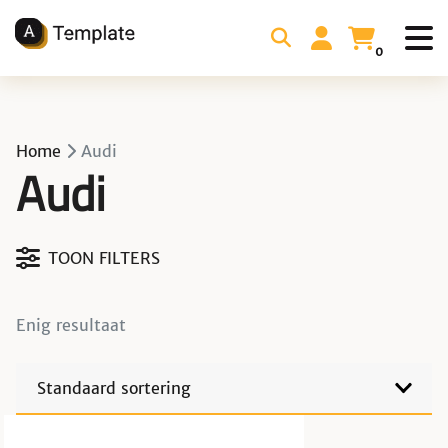
0
Home
Audi
Audi
Actieve filters
Filteren op eigenschap
Enig resultaat
Filteren op eigenschap
Filteren op eigenschap