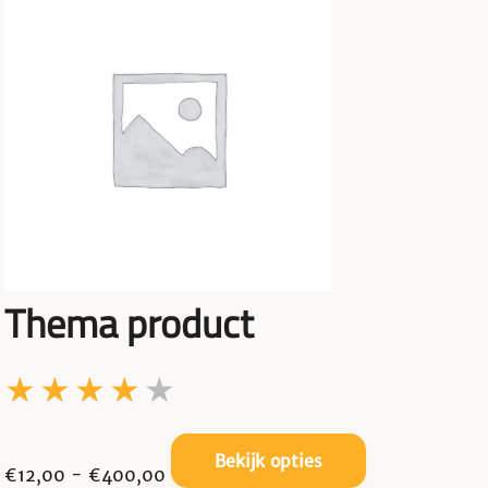
Filter op beoordeling
Filter op prijs
Thema product
Prijsklasse:
Dit
Bekijk opties
€
12,00
-
€
400,00
€12,00
product