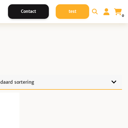
Contact
test
0
EUWS
OVERIG