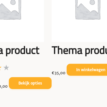
 product
Thema produ
In winkelwagen
€
35,00
Prijsklasse:
Dit
Bekijk opties
0,00
€12,00
product
tot
heeft
€400,00
meerdere