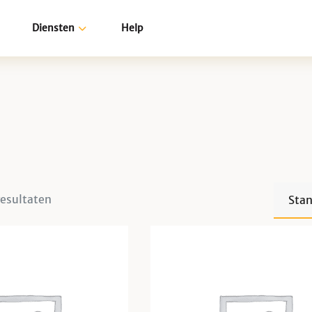
Diensten
Help
OVER ONS
NI
Yoast
WordPress
MailChimp
Google
resultaten