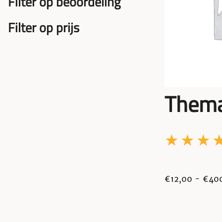
Filter op beoordeling
Filter op prijs
Thema
€
12,00
-
€
40